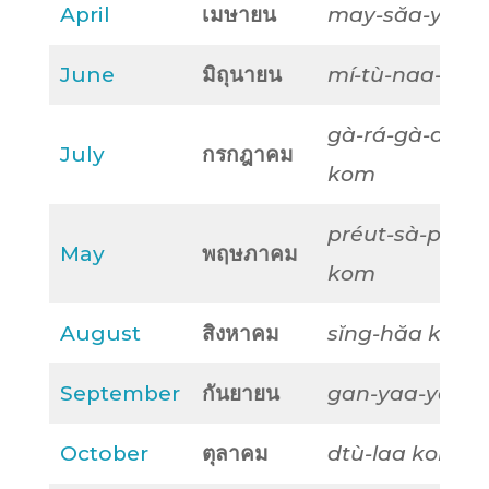
April
เมษายน
may-săa-yon
June
มิถุนายน
mí-tù-naa-yon
gà-rá-gà-daa-
July
กรกฎาคม
kom
préut-sà-paa
May
พฤษภาคม
kom
August
สิงหาคม
sĭng-hăa kom
September
กันยายน
gan-yaa-yon
October
ตุลาคม
dtù-laa kom