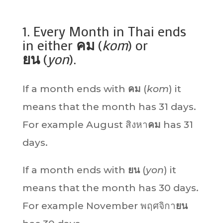
1. Every Month in Thai ends
in either
คม
(
kom
) or
ยน
(
yon
).
If a month ends with
คม
(
kom
) it
means that the month has 31 days.
For example August สิงหา
คม
has 31
days.
If a month ends with
ยน
(
yon
) it
means that the month has 30 days.
For example November พฤศจิกา
ยน