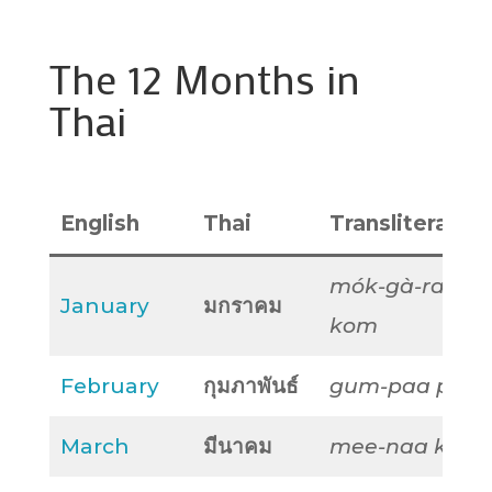
The 12 Months in
Thai
English
Thai
Transliteratio
mók-gà-raa
January
มกราคม
kom
February
กุมภาพันธ์
gum-paa pan
March
มีนาคม
mee-naa kom