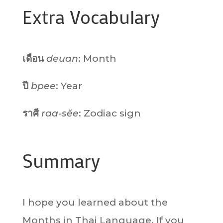
Extra Vocabulary
เดือน
deuan
: Month
ปี
bpee
: Year
ราศี
raa-sĕe
: Zodiac sign
Summary
I hope you learned about the
Months in Thai Language. If you