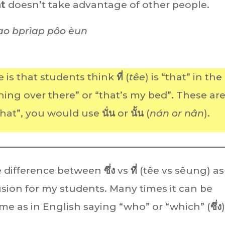
at
doesn’t take advantage of other people.
ao bprìap pôo èun
 is that students think
ที่
(
têe
) is “that” in the
hing over there” or “that’s my bed”. These ar
“that”, you would use
นั่น
or
นั้น
(
nán or nân
).
e difference between
ซึ่ง
vs
ที่
(têe vs sêung) as
sion for my students. Many times it can be
ame as in English saying “who” or “which” (
ซึ่ง