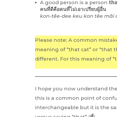
A good person is a person
th
คนที่ดีคือคนที่ไม่เอาเปรียบผู้อื่น
kon-têe-dee keu kon têe mâi 
Please note: A common mistake
meaning of “that cat” or “that t
different. For this meaning of 
I hope you now understand th
this is a common point of confu
interchangeable but it is the s
versus saying “that” (
ที่
).