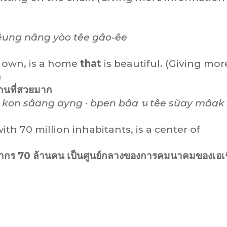
êung nâng yòo têe gâo-êe
y own, is a home
that
is beautiful. (Giving mor
)
บ้านที่สวยมาก
 kon sâang ayng · bpen bâa น têe sŭay mâak
ith 70 million inhabitants, is a center of
ะชากร 70 ล้านคน เป็นศูนย์กลางของการคมนาคมของเอเ