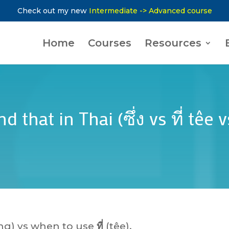
Check out my new
Intermediate -> Advanced course
Home
Courses
Resources
that in Thai (ซึ่ง vs ที่ têe 
ng) vs when to use
ที่
(têe).