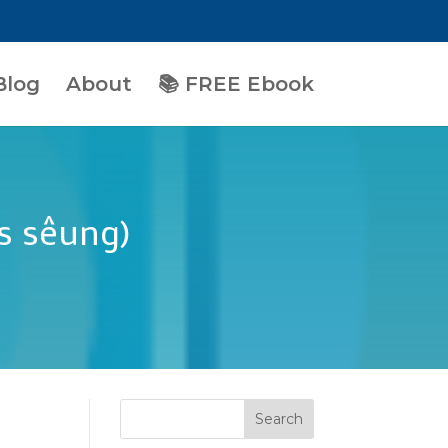
Blog
About
📚 FREE Ebook
vs sêung)