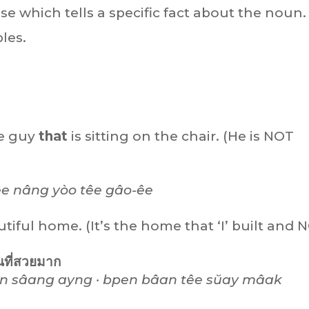
use which tells a specific fact about the noun.
les.
he guy
that
is sitting on the chair. (He is NOT
êe
nâng yòo têe gâo-êe
autiful home. (It’s the home that ‘I’ built and 
านที่สวยมาก
n sâang ayng · bpen bâan têe sŭay mâak