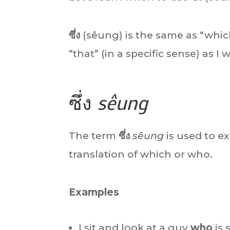
ซึ่ง
(sêung) is the same as “whic
“that” (in a specific sense) as I w
ซึ่ง
sêung
The term
ซึ่ง
sêung
is used to ex
translation of which or who.
Examples
I sit and look at a guy
who
is 