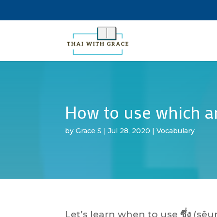
How to use which and 
by
Grace S
|
Jul 28, 2020
|
Vocabulary
Let’s learn when to use
ซึ่ง
(sêu