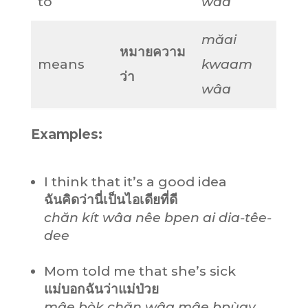
to
wâa
măai
หมายความ
means
kwaam
ว่า
wâa
Examples:
I think that it’s a good idea
ฉันคิดว่านี่เป็นไอเดียที่ดี
chăn kít wâa nêe bpen ai dia-têe-
dee
Mom told me that she’s sick
แม่บอกฉันว่าแม่ป่วย
mâe bòk chăn wâa mâe bpùay