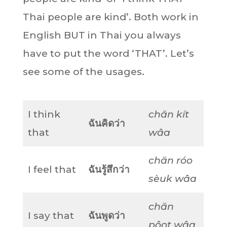
Thai people are kind’. Both work in
English BUT in Thai you always
have to put the word ‘THAT’. Let’s
see some of the usages.
I think
chăn kít
ฉันคิดว่า
that
wâa
chăn róo
I feel that
ฉันรู้สึกว่า
sèuk wâa
chăn
I say that
ฉันพูดว่า
pôot wâa