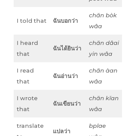
chăn bòk
I told that
ฉันบอกว่า
wâa
I heard
chăn dâai
ฉันได้ยินว่า
that
yin wâa
I read
chăn àan
ฉันอ่านว่า
that
wâa
I wrote
chăn kĭan
ฉันเขียนว่า
that
wâa
translate
bplae
แปลว่า