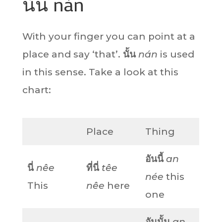
นั้น nán
With your finger you can point at a
place and say ‘that’.
นั้น
nán
is used
in this sense. Take a look at this
chart:
Place
Thing
อันนี้
an
นี่
nêe
ที่นี่
têe
née
this
This
nêe
here
one
อันนั้น
an