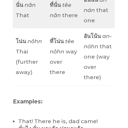
นั่น
nân
ที่นั่น
têe
nán
that
That
nân
there
one
อันโน้น
an-
โน่น
nôhn
ที่โน่น
têe
nóhn
that
Thai
nôhn
way
one (way
(further
over
over
away)
there
there)
Examples:
That! There he is, dad came!