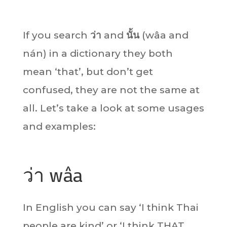
If you search
ว่า
and
นั้น
(wâa and
nán) in a dictionary they both
mean ‘that’, but don’t get
confused, they are not the same at
all. Let’s take a look at some usages
and examples:
ว่า wâa
In English you can say ‘I think Thai
people are kind’ or ‘I think THAT