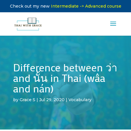
Check out my new
Intermediate -> Advanced course
Difference between ว่า
and นั้น in Thai (wâa
and nán)
by
Grace S
|
Jul 29, 2020
|
Vocabulary