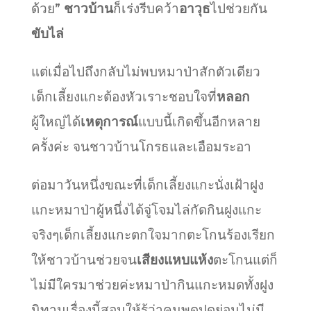
ด้วย”
ชาวบ้าน
ก็เร่งรีบคว้า
อาวุธ
ไปช่วยกัน
ขับไล่
แต่เมื่อไปถึงกลับไม่พบหมาป่าสักตัวเดียว
เด็กเลี้ยงแกะต้องหัวเราะชอบใจที่
หลอก
ผู้ใหญ่ได้
เหตุการณ์
แบบนี้เกิดขึ้นอีกหลาย
ครั้งค่ะ จนชาวบ้านโกรธและเอือมระอา
ต่อมาวันหนึ่งขณะที่เด็กเลี้ยงแกะนั่งเฝ้าฝูง
แกะหมาป่าผู้หนึ่งได้จู่โจมไล่กัดกินฝูงแกะ
จริงๆเด็กเลี้ยงแกะตกใจมากตะโกนร้องเรียก
ให้ชาวบ้านช่วยจน
เสียงแหบแห้ง
ตะโกนแต่ก็
ไม่มีใครมาช่วยค่ะหมาป่ากินแกะหมดทั้งฝูง
นิทานเรื่องนี้สอนให้รู้ว่าคนพูดปดย่อมไม่มี