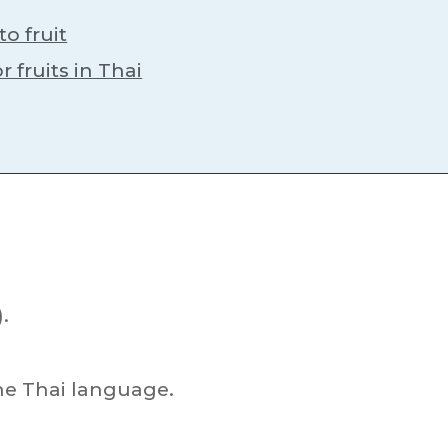
o fruit
r fruits in Thai
).
n the Thai language.