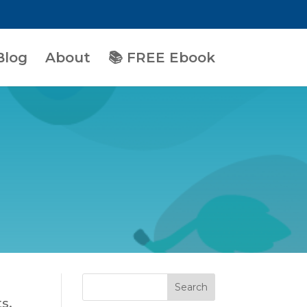
Blog
About
📚 FREE Ebook
s,