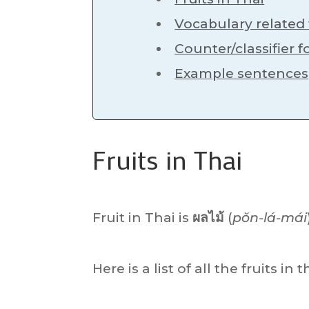
Vocabulary related t
Counter/classifier fo
Example sentences
Fruits in Thai
Fruit in Thai is
ผลไม้
(
pŏn-lá-mái
Here is a list of all the fruits i