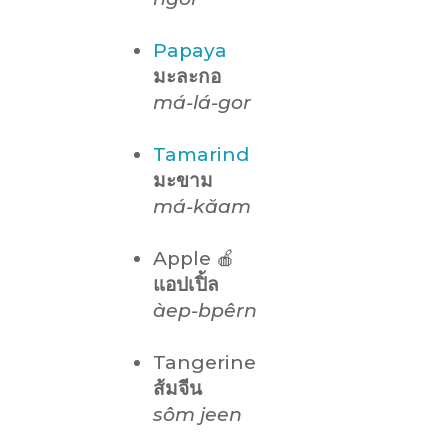
Papaya
มะละกอ
má-lá-gor
Tamarind
มะขาม
má-kăam
Apple 🍎
แอปเปิ้ล
àep-bpêrn
Tangerine
ส้มจีน
sôm jeen