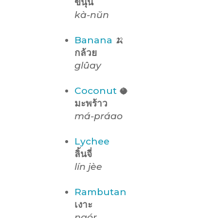
ขนุน
kà-nŭn
Banana
🍌
กล้วย
glûay
Coconut
🥥
มะพร้าว
má-práao
Lychee
ลิ้นจี่
lín jèe
Rambutan
เงาะ
ngór