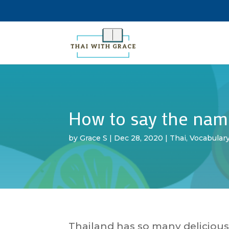
How to say the names
by
Grace S
|
Dec 28, 2020
|
Thai
,
Vocabular
Thailand has so many delicious fr