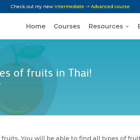
Check out my new
Intermediate -> Advanced course
Home
Courses
Resources
 of fruits in Thai!
y
uits. You will be able to find all types of fruit