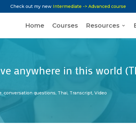
Check out my new
Intermediate -> Advanced course
Home
Courses
Resources
ve anywhere in this world (T
e
,
conversation questions
,
Thai
,
Transcript
,
Video