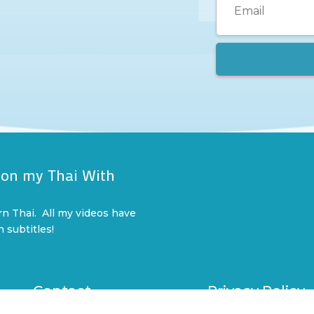
 on my Thai With
l
rn Thai. All my videos have
n subtitles!
Contact
Privacy Policy