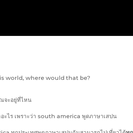
his world, where would that be?
ณจะอยู่ที่ไหน
าอะไร เพราะว่า south america พูดภาษาเสปน
ica ทุกประเทศพูดภาษาเสปนฉันสามารถไปเที่ยวได้
ทุก