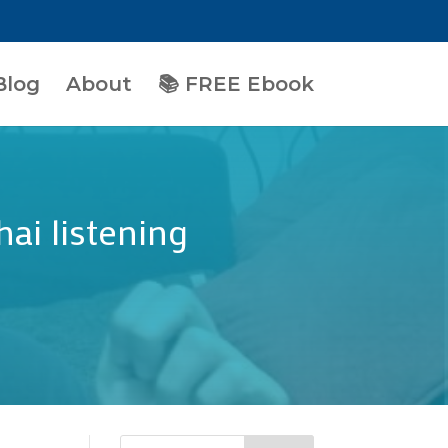
Blog
About
📚 FREE Ebook
hai listening