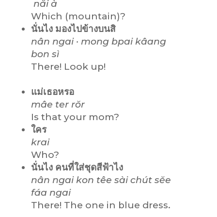
năi à
Which (mountain)?
นั่นไง มองไปข้างบนสิ
nân ngai · mong bpai kâang
bon sì
There! Look up!
แม่เธอหรอ
mâe ter rŏr
Is that your mom?
ใคร
krai
Who?
นั่นไง คนที่ใส่ชุดสีฟ้าไง
nân ngai
kon têe sài chút sĕe
fáa
ngai
There! The one in blue dress.