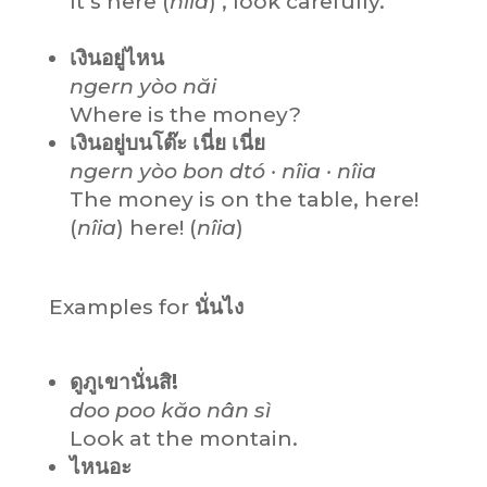
It’s here (
nîia
) , look carefully.
เงินอยู่ไหน
ngern yòo năi
Where is the money?
เงินอยู่บนโต๊ะ เนี่ย เนี่ย
ngern yòo bon dtó · nîia · nîia
The money is on the table, here!
(
nîia
) here! (
nîia
)
Examples for
นั่นไง
ดูภูเขานั่นสิ!
doo poo kăo nân sì
Look at the montain.
ไหนอะ