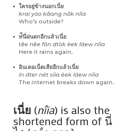
ใครอยู่ข้างนอกเนี่ย
krai yòo kâang nôk nîia
Who’s outside?
ท่ีนี่ฝนตกอีกแล้วเนี่ย
têe
nêe fŏn dtòk èek láew nîia
Here it rains again.
อินเตอเน็ตเสียอีกแล้วเนี่ย
in dter nét sĭia èek láew nîia
The internet breaks down again.
เนี่ย
(
nîia
) is also the
shortened form of นี่