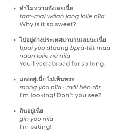
ทำไมหวานจังเลยเนี่ย
tam-mai wăan jang loiie nîia
Why is it so sweet?
ไปอยู่ต่างประเทศมานานเลยนะเนี่ย
bpai yòo dtàang bprà-têt maa
naan loiie ná nîia
You lived abroad for so long.
มองอยู่เนี่ย ไม่เห็นหรอ
mong yòo nîia · mâi hĕn rŏr
I’m looking! Don’t you see?
กินอยู่เนี่ย
gin yòo nîia
I’m eating!