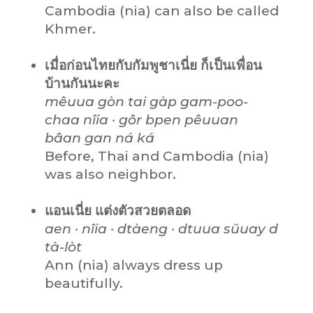
Cambodia (nia) can also be called
Khmer.
เมื่อก่อนไทยกับกัมพูชาเนี่ย ก็เป็นเพื่อน
บ้านกันนะคะ
mêuua gòn tai gàp gam-poo-
chaa nîia · gôr bpen pêuuan
bâan gan ná ká
Before, Thai and Cambodia (nia)
was also neighbor.
แอนเนี่ย แต่งตัวสวยตลอด
aen · nîia · dtàeng · dtuua sŭuay d
tà-lòt
Ann (nia) always dress up
beautifully.