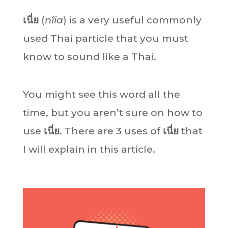
เนี่ย
(
nîia
) is a ver
y useful commonly
used Thai particle that you must
kn
ow to sound like a Thai.
You might see this word all the
time, but you aren’t sure on how to
use
เนี่ย
. There are 3 uses of
เนี่ย
that
I will explain in this article.