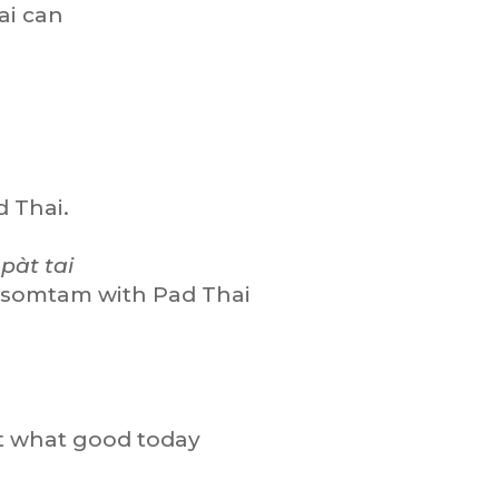
hai can
 Thai.
pàt tai
at somtam with Pad Thai
eat what good today