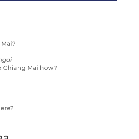
 Mai?
ngai
 go Chiang Mai how?
here?
aa