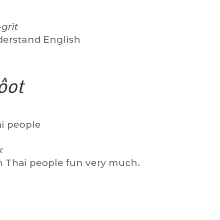
grìt
nderstand English
ôot
ai people
k
th Thai people fun very much.