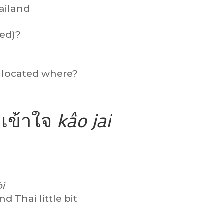
hailand
ted)?
m located where?
 เข้าใจ
kâo jai
òi
d Thai little bit