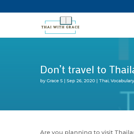
Don’t travel to Tha
by
Grace S
|
Sep 26, 2020
|
Thai
,
Vocabular
Are you planning to visit Thai