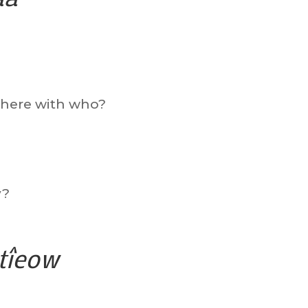
e here with who?
y?
tîeow