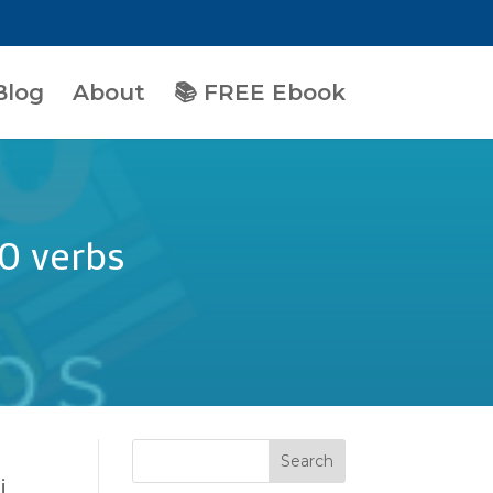
Blog
About
📚 FREE Ebook
10 verbs
i