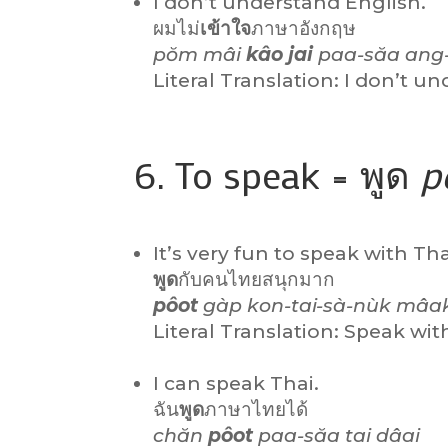
I don’t understand English.
ผมไม่
เข้าใจ
ภาษาอังกฤษ
pŏm mâi
kâo jai
paa-săa ang-
Literal Translation: I don’t u
6. To speak = พูด
p
It’s very fun to speak with Th
พูด
กับคนไทยสนุกมาก
pôot
gàp kon-tai-sà-nùk mâa
Literal Translation: Speak wi
I can speak Thai.
ฉัน
พูด
ภาษาไทยได้
chăn
pôot
paa-săa tai dâai