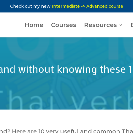
Check out my new
Intermediate -> Advanced course
Home
Courses
Resources
iland without knowing these 
y
land? Here are 10 very useful and common Tha