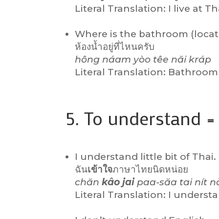
Literal Translation: I live at T
Where is the bathroom (loca
ห้องน้ำอยู่ที่ไหนครับ
hông náam yòo têe năi kráp
Literal Translation: Bathroo
5. To understand =
I understand little bit of Thai.
ฉัน
เข้าใจ
ภาษาไทยนิดหน่อย
chăn
kâo jai
paa-săa tai nít n
Literal Translation: I understan