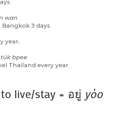
days
m wan
vel Bangkok 3 days
y year.
 túk bpee
avel Thailand every year
to live/stay = อยู่
yòo