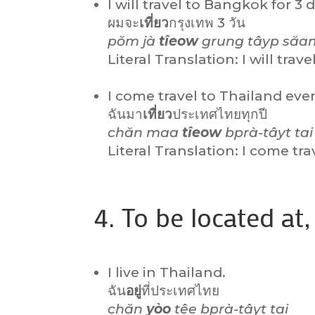
I will travel to Bangkok for 3 
ผมจะ
เที่ยว
กรุงเทพ 3 วัน
pŏm jà
tîeow
grung tâyp săa
Literal Translation: I will tra
I come travel to Thailand ever
ฉันมา
เที่ยว
ประเทศไทยทุกปี
chăn maa
tîeow
bprà-tâyt tai
Literal Translation: I come tr
4. To be located at, 
I live in Thailand.
ฉัน
อยู่
ที่ประเทศไทย
chăn
yòo
têe bprà-tâyt tai