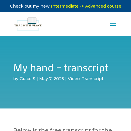
Check out my new
Intermediate -> Advanced course
My hand – transcript
by
Grace S
|
May 7, 2025
|
Video-Transcript
Below is the free transcript for the