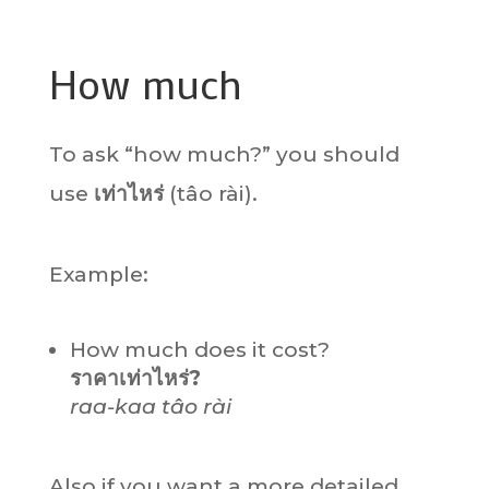
How much
To ask “how much?” you should
use
เท่าไหร่
(tâo rài).
Example:
How much does it cost?
ราคาเท่าไหร่?
raa-kaa tâo rài
Also if you want a more detailed