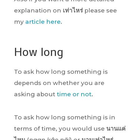
explanation on
เท่าไหร่
please see
my
article here
.
How long
To ask how long something is
depends on whether you are
asking about
time or not
.
To ask how long something is in
terms of time, you would use
นานแค่
ไหน
(
naan kâe năi
) or
นานเท่าไหร่