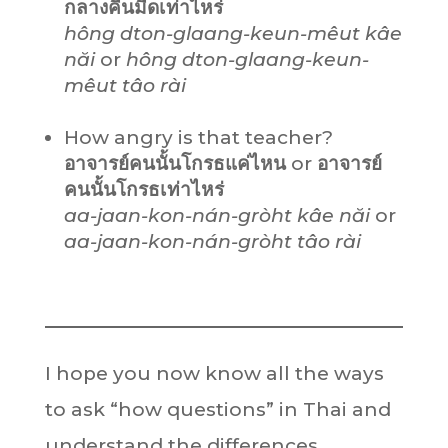
กลางคืนมืด
เท่าไหร่
hông dton-glaang-keun-mêut kâe
năi
or
hông dton-glaang-keun-
mêut tâo rài
How angry is that teacher?
อาจารย์คนนั้นโกรธแค่ไหน
or
อาจารย์
คนนั้นโกรธ
เท่าไหร่
aa-jaan-kon-nán-gròht kâe năi
or
aa-jaan-kon-nán-gròht tâo rài
I hope you now know all the ways
to ask “how questions” in Thai and
understand the differences