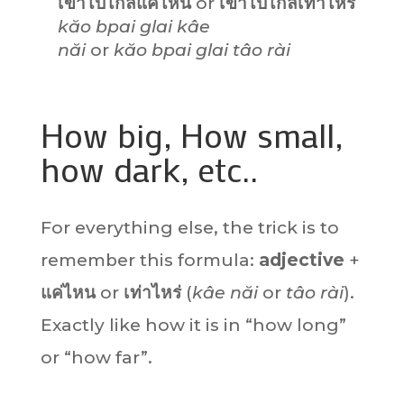
เขาไปไกลแค่ไหน
or
เขาไป
ไกล
เท่าไหร่
kăo bpai glai kâe
năi
or
kăo bpai
glai
tâo rài
How big, How small,
how dark, etc..
For everything else, the trick is to
remember this formula:
adjective
+
แค่ไหน
or
เท่าไหร่
(
kâe năi
or
tâo rài
).
Exactly like how it is in “how long”
or “how far”.