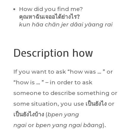
How did you find me?
คุณหาฉันเจออ
ได้
ย่างไร?
kun hăa chăn jer
dâai
yàang rai
Description how
If you want to ask “how was … ” or
“how is … ” – in order to ask
someone to describe something or
some situation, you use
เป็นยังไง
or
เป็นยังไงบ้าง
(
bpen yang
ngai
or
bpen yang ngai bâang
).