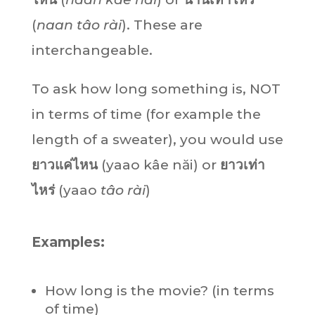
(
naan
tâo rài
). These are
interchangeable.
To ask how long something is, NOT
in terms of time (for example the
length of a sweater), you would use
ยาวแค่ไหน
(yaao kâe năi) or
ยาว
เท่า
ไหร่
(yaao
tâo rài
)
Examples:
How long is the movie? (in terms
of time)