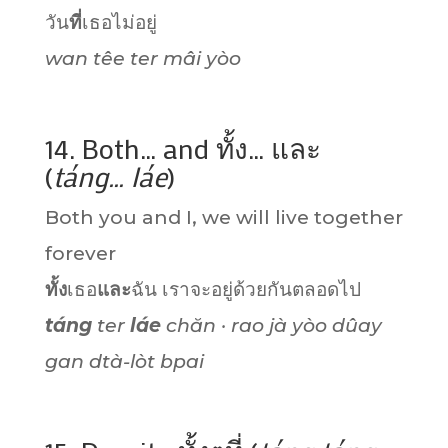
วัน
ที่
เธอไม่อยู่
wan têe ter mâi yòo
14. Both… and ทั้ง… และ
(
táng… láe
)
Both you and I, we will live together
forever
ทั้ง
เธอ
และ
ฉัน เราจะอยู่ด้วยกันตลอดไป
táng
ter
láe
chăn · rao jà yòo dûay
gan dtà-lòt bpai