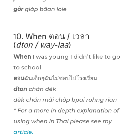
gôr
glàp bâan loie
10. When ตอน / เวลา
(
dton / way-laa
)
When
I was young I didn’t like to go
to school
ตอน
ฉันเด็กๆฉันไม่ชอบไปโรงเรียน
dton
chăn dèk
dèk chăn mâi chôp bpai rohng rian
* For a more in depth explanation of
using when in Thai please see my
article.