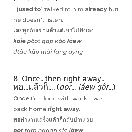
I (
used to
) talked to him
already
but
he doesn’t listen.
เคย
พูดกับเขา
แล้ว
แต่เขาไม่ฟังเอง
koie
pôot gàp kăo
láew
dtàe kăo mâi fang ayng
8. Once…then right away…
พอ…แล้วก็…. (
por… láew gôr
…)
Once
I’m done with work, I went
back home
right away
.
พอ
ทำงานเสร็จ
แล้วก็
กลับบ้านเลย
por
tam ngaan sèt
láew