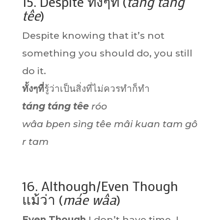
15. Despite ทั้งๆที่ (
táng
táng
têe
)
Despite knowing that it’s not
something you should do, you still
do it.
ทั้งๆที่
รู้ว่าเป็นสิ่งที่ไม่ควรทำก็ทำ
táng
táng
têe
róo
wâa bpen sìng têe mâi kuan tam gô
r tam
16. Although/Even Though
แม้ว่า (
máe wâa
)
Even Though
I don’t have time, I