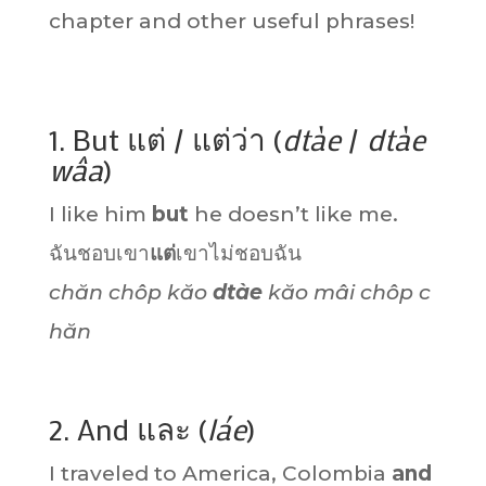
chapter and other useful phrases!
1. But แต่ / แต่ว่า (
dtàe
/
dtàe
wâa
)
I like him
but
he doesn’t like me.
ฉันชอบเขา
แต่
เขาไม่ชอบฉัน
chăn chôp kăo
dtàe
kăo mâi chôp c
hăn
2. And และ (
láe
)
I traveled to America, Colombia
and