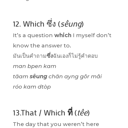
12. Which ซึ่ง (
sêung
)
It’s a question
which
I myself don’t
know the answer to.
มันเป็นคำถาม
ซึ่ง
ฉันเองก็ไม่รู้คำตอบ
man bpen kam
tăam
sêung
chăn ayng gôr mâi
róo kam dtòp
13.That / Which
ที่
(
têe
)
The day that you weren’t here