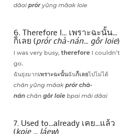
dâai
prór
yûng mâak loie
6. Therefore I… เพราะฉะนั้น…
ก็เลย (
prór chà-nán… gôr loie
)
I was very busy,
therefore
I couldn’t
go.
ฉันยุ่งมาก
เพราะฉะนั้น
ฉัน
ก็เลย
ไปไม่ได้
chăn yûng mâak
prór chà-
nán
chăn
gôr loie
bpai mâi dâai
7. Used to…already เคย…แล้ว
(
koie … láew
)