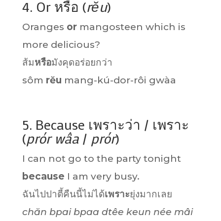
4. Or หรือ (
rĕu
)
Oranges
or
mangosteen which is
more delicious?
ส้ม
หรือ
มังคุดอร่อยกว่า
sôm
rĕu
mang-kú-dor-rôi gwàa
5. Because เพราะว่า / เพราะ
(
prór wâa
/
prór
)
I can not go to the party tonight
because
I am very busy.
ฉันไปปาตี้คืนนี้ไม่ได้
เพราะ
ยุ่งมากเลย
chăn bpai bpaa dtêe keun née mâi