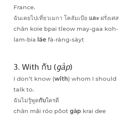
France.
ฉันเคยไปเที่ยวเมกา โคลัมเบีย
และ
ฝรั่งเศส
chăn koie bpai tîeow may-gaa koh-
lam-bia
láe
fà-ràng-sàyt
3. With กับ (
gàp
)
I don’t know (
with
) whom I should
talk to.
ฉันไม่รู้พูด
กับ
ใครดี
chăn mâi róo pôot
gàp
krai dee