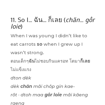
11. So I… ฉัน… ก็เลย (
chăn… gôr
loie
)
When I was young I didn’t like to
eat carrots
so
when I grew up I
wasn’t strong.
ตอนเด็กๆ
ฉัน
ไม่ชอบกินแครอท โตมา
ก็เลย
ไม่แข็งแรง
dton dèk
dèk
chăn
mâi chôp gin kae-
rôt · dtoh maa
gôr loie
mâi kăeng
raeng