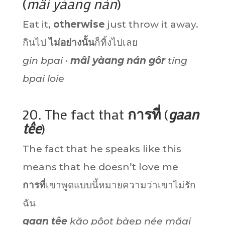
(
mâi yàang nán
)
Eat it,
otherwise
just throw it away.
กินไป
ไม่อย่างนั้น
ก็ทิ้งไปเลย
gin bpai ·
mâi yàang nán gôr
tíng
bpai loie
20. The fact that
การที่
(
gaan
têe
)
The fact that he speaks like this
means that he doesn’t love me
การที่
เขาพูดแบบนี้หมายความว่าเขาไม่รัก
ฉัน
gaan têe
kăo pôot bàep née măai